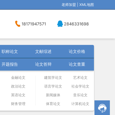
老师加盟
|
XML地图
18171947571
2846331698
职称论文
文献综述
论文价格
开题报告
论文答辩
论文查重
金融论文
建筑学论文
艺术论文
政治论文
语言学论文
社会学论文
英语论文
新闻媒体
音乐论文
财务管理
体育论文
计算机论文