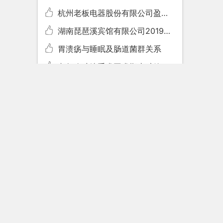
杭州老板电器股份有限公司盈利能力分
湖南琵琶溪宾馆有限公司2019年-2021年财务分析报告
胃溃疡与睡眠及肠道菌群关系
老年腹腔镜手术围术期麻醉管理的临床价值研究
急性脑梗死患者静脉溶栓治疗3个月的预后研究进展
鼻呼出气一氧化氮在儿童过敏性鼻炎伴腺样体肥大的前瞻性研究
二十四节气文化在幼儿教育中应用的研究现状分析
影视动画在幼儿教育中的应用研究