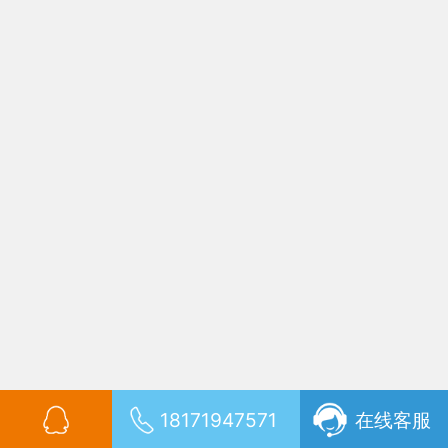
从“因法设题”到“以情设案”的律师实务案例教学研究
非对抗性受虐妇女杀夫案的出罪路径研究
版权所有©
学术论文网
硕士论文
毕业论文
职称论文
论文网
鄂公网安备42022202000101号
鄂ICP备2021019563号
18171947571
在线客服