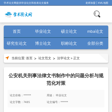
学术论文网提供毕业论文和发表论文服务
老师加盟
|
XML地图
首页
毕业论文
硕士论文
mba论文
研究生论文
博士论文
职称论文
全部分类
>
>
当前位置:
首页
论文范文
法学论文
>
正文
公安机关刑事法律文书制作中的问题分析与规
范化对策
论文价格：******
用途： 毕业论文
论文字数：7485
论文编号：******