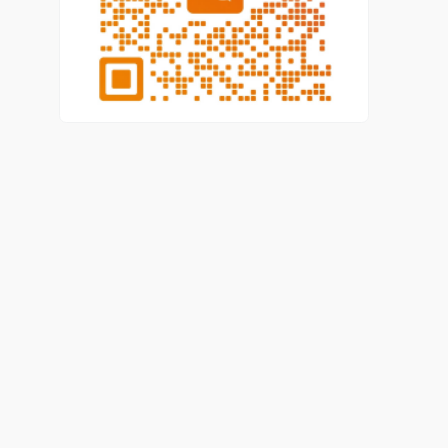
路、新要求与传统财务会计管理模式相融入;如何把信息
化时代的新方法应用到财务管理中去。通过对案例医院
财务管理改革分析,从数据采集方式到全面预算管理等五
方面阐述了信息系统下医院财务管理改革的具体步骤。
论文摘要怎么写模板三：中小建筑企业财务管理信息化
建设的财务管理基础研究
本文首先对建筑行业以及建筑企业的经营管理现状,以及
当前有关建筑企业在财务管理和信息化建设的问题和对
策做了介绍。目前的研究主要是针对大型以及集团型建
筑企业的集团化财务管理以及信息化建设,而对于占市场
底层的中小型、规模尚小,处于发展阶段的企业的财务管
理新方向和适合这些企业的信息化建设模式研究较少。
本文以一家大集团中的新建小规模建筑企业为例,对其处
于行业中地位、组织概况、实际经营管理面对的问题等
一一做了分析,并针对其实际情况提出一系列立足于财务
管理,同时向信息化靠拢的方案。为解决阻碍了企业发展