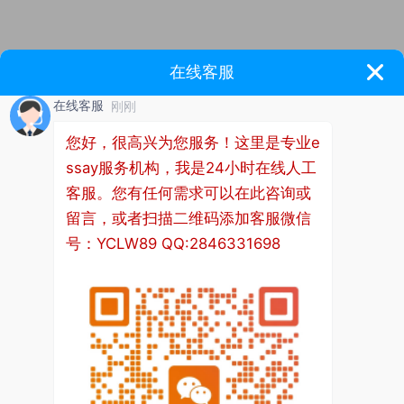
论文摘要怎么写模板二：医院财务管理信息化的改革研
究 ——以A集团医院为例
医疗信息化发展的20年里,数字医疗在国内各大医院飞
速的普及推广发展。信息化财务管理也已取得骄人的成
绩。伴随着益体机等利用云技术手段和无线网络技术的
移动医疗设备诞生了远程医疗服务,网上挂号预约等新型
医疗服务方式。但是,目前国内多大数医院在于财务管理
方面的应用还仅停留在业务操作层面。财务管理不光是
业务制度规范,更多的需要数据的测算、分析。医院经济
活动中的大量数据由于多种原因却缺乏有效的、合理的
利用。随着信息化发展步伐的买进,医疗改革的深化,国
家颁布、出台了不少财务管理方面的条例。现如今的一
个共识是:我们不是没有系统,而是有很多独立的、不协
同的信息系统,信息孤岛太多,需要对系统进行整合;我们
并非没有数据,而是有许多不一致的数据不能更好地融合
到一起并发挥更大作用。现代化财务管理对实现医院科
学化管理提出了新的要求。如何把财务管理发展的新思