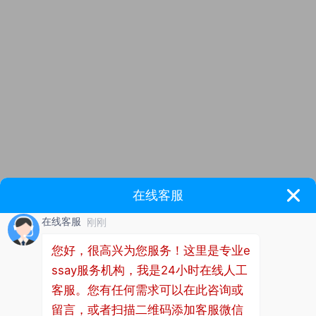
乳腺癌是女性最常见的恶性肿瘤。乳腺癌大多采用手术
治疗，术后生存率会显著提高。但患者在乳房切除术后
需要面对手术创伤、自我形象改变、患病后社会角色功
能缺失、癌症复发转移等问题，容易产生自卑、焦虑、
抑郁及恐惧等一系列不良心理反应，使患者长期承受着
生理和心理的双重障碍，严重影响其生活质量。患者为
了减少自卑、维护自尊、维持正常工作生活状态，表现
出情感或情绪压抑、不愿意或不善于表达自我情感，通
过避免与他人交流，隐瞒生病经历，封闭内心世界，加
重了自我隐瞒，产生明显病耻感。
近年来，有学者采取团体心理治疗、叙事医学、同伴教
育等多种方法对乳腺癌病耻感进行心理干预，但患者在
进行面对面披露自身经历和感受时可能会有所回避，影
响干预效果。书写表达作为一种通过书写行为来披露和
表达与个人感受和想法的心理干预方法，强调以书写的
方式将情感语言化，进而促进情绪的调节或社会分享，
达到促进个体身心健康目的。己应用于大学生、不孕