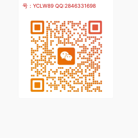
症、肝癌等多种人群，被普遍认为是一种有效的干预方
法。基于操作简便、保护隐私、克服语言障碍、成本低
廉等特点，如能证实书写表达对病耻感的有效性，可在
临床中应用推广。
本研宄旨在调查乳腺癌术后患者病耻感现况，分析相关
影响因素，探讨书写表达干预在乳腺癌术后患者中的应
用效果，为降低乳腺癌术后患者病耻感的心理干预提供
参考依据。
三、国内外研究评述
与国外相比，国内关于乳腺癌病耻感的研宄起步较晚，
近年来在临床上开始逐渐成为关注的一个热点，以往学
者们并未对此过多的关注。国内乳腺癌患者病耻感普遍
呈中等程度，研宄人群集中在年轻患者、诊断期患者或
行乳腺癌改良根治术患者，影响因素中除了人口学社会
因素和疾病相关因素外，涉及病耻感与自尊、社会支
持、自我效能相关性分析，且受年龄、学历、婚姻状