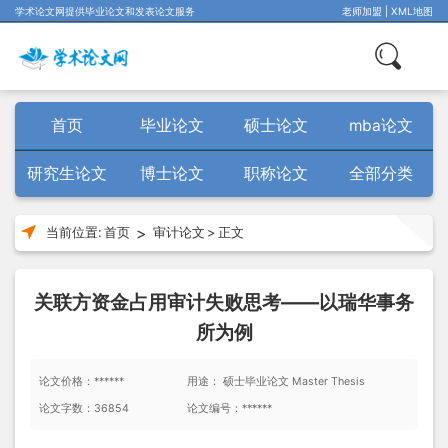
学术论文网提供毕业论文和发表论文服务
老师加盟
|
XML地图
首页
毕业论文
硕士论文
mba论文
研究生论文
博士论文
职称论文
全部分类
>
当前位置:
首页
审计论文
>
正文
关联方资金占用审计失败思考——以瑞华事务
所为例
论文价格：******
用途： 硕士毕业论文 Master Thesis
论文字数：36854
论文编号：******