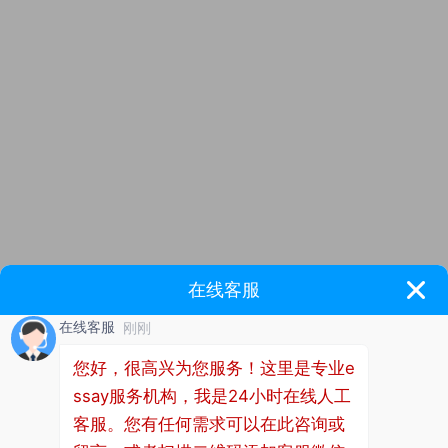
练”③，加强对公民的法治意识培养，促进全民形成科
学的法律价值观念，实现“由法律来统治政治”④，推进
依法治国进程。
因此，法治意识的培养为全面依法治国的建设提高了强
大的推动力量。 大学生是公民群体中，接受过高等教
育、文化知识水平较高的群体，是实现全面依法治国和
法治国家建设的中坚力量，引领着公民的法治意识水
平。大学生法治意识是全面依法治国建设的基础，党和
政府必须高度重视，认真对待大学生法治意识的培养问
题。法治意识基于对法律正确认知为前提，是“字面上
的法”转化为观念存在的结果。表现为自觉地认同法
治、信赖法治、信仰法治；自觉地把内心对法治的信仰
转化为学法、用法、尊法、守法的行动，积极投身于全
面依法治国事业中去。
法治意识的形成不仅可以自我生发，而且可以通过高
校、社会以及家庭的培养产生。我国是一个法治事业起