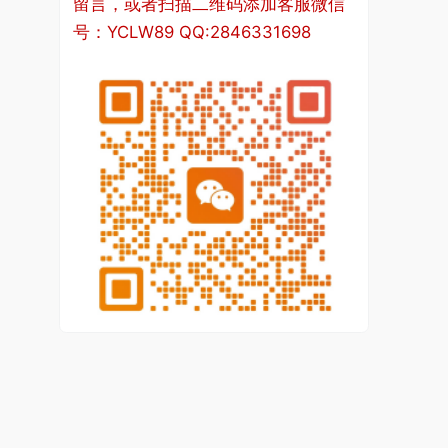
步较晚，传统法制思想根深蒂固，民众相对缺乏民主和
法治思维的国家。只有不断进行培养，法治意识才能最
终确立。仅靠理论的说教、口号式的宣传，大学生很难
理解和掌握法律的精髓。考虑到法治意识形成的长期
性、艰巨性和复杂性，必须从不同层面分析影响大学生
法治意识的因素，制定不同层级的培养目标，确立科学
可行的培养原则，设计行之有效的培养路径，从而促进
大学生法治意识的培养。
论文总结与展望模板范例二：世界银行反腐败制裁中的
优势证据标准研究--基于制裁委员会 77 号裁决的案例
分析
世界银行反腐败制裁中的优势证据标准在执行过程中高
效快捷，相对顺利地推动了世界银行反腐败制裁的开
展，实现了制度本身的效率价值。但是，如本文中论
及，随着世界银行在全球范围内开出更多的罚单，世界
银行的“行政职能”影响力必然愈来愈大。